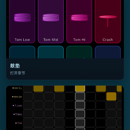
鼓垫
打开章节